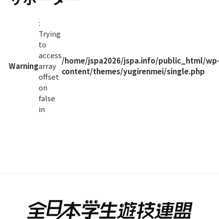
:
Trying
CONTACT
to
access
/home/jspa2026/jspa.info/public_html/wp
Warning
array
content/themes/yugirenmei/single.php
offset
on
false
in