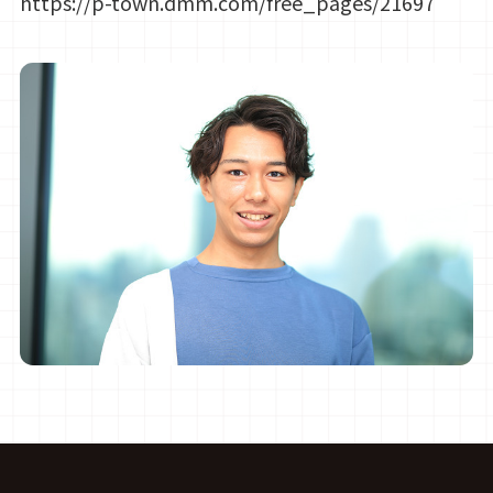
https://p-town.dmm.com/free_pages/21697