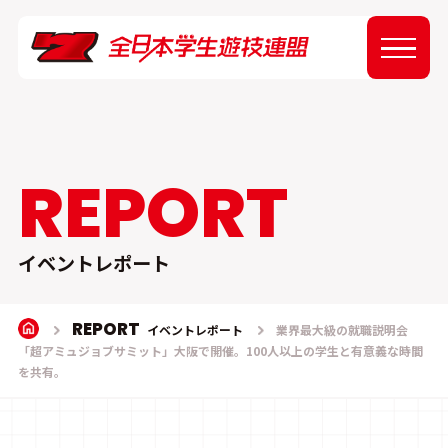
ABOUT
NEWS
REPORT
EVENT
イベントレポート
REPORT
REPORT
イベントレポート
業界最大級の就職説明会
「超アミュジョブサミット」大阪で開催。100人以上の学生と有意義な時間
を共有。
SPONSOR