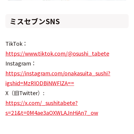
ミスセブンSNS
TikTok：
https://www.tiktok.com/@osushi_tabete
Instagram：
https://instagram.com/onakasuita_sushi?
igshid=MzRlODBiNWFlZA==
X（旧Twitter）:
https://x.com/_sushitabete?
s=21&t=0M4ae3aOXWLAJnHiAn7_ow