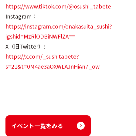
https://www.tiktok.com/@osushi_tabete
Instagram：
https://instagram.com/onakasuita_sushi?
igshid=MzRlODBiNWFlZA==
X（旧Twitter）:
https://x.com/_sushitabete?
s=21&t=0M4ae3aOXWLAJnHiAn7_ow
イベント一覧をみる